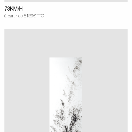
73KM/H
à partir de 5189€ TTC