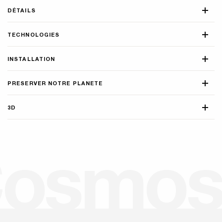
DÉTAILS
TECHNOLOGIES
INSTALLATION
PRESERVER NOTRE PLANETE
3D
C
o
s
m
o
s