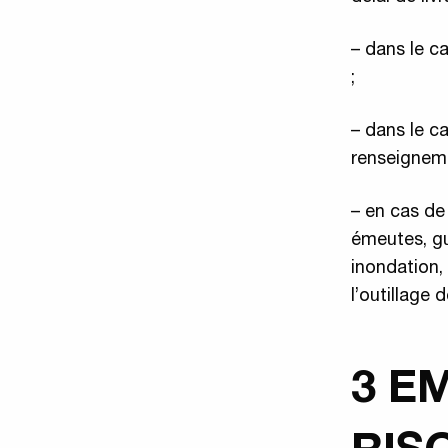
– dans le c
;
– dans le c
renseigneme
– en cas de
émeutes, gue
inondation,
l’outillage 
3 E