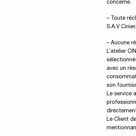
concerné.
– Toute réc
S.A.V Cinier.
– Aucune ré
L’atelier C
sélectionnée
avec un rése
consommateu
son fourniss
Le service a
professionn
directement
Le Client d
mentionnant