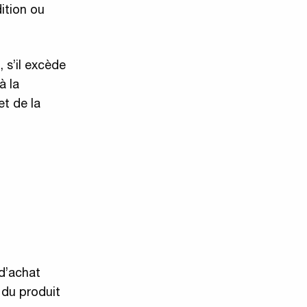
ition ou
 s’il excède
à la
et de la
 d’achat
 du produit