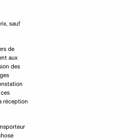
ix, sauf
ers de
ent aux
sion des
ages
constation
 ces
a réception
ansporteur
 chose