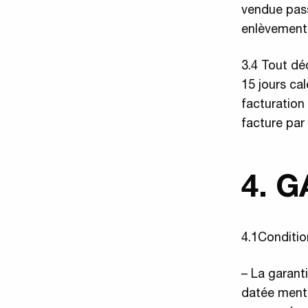
vendue pass
enlèvement 
3.4 Tout dé
15 jours cal
facturation
facture par 
4. 
4.1Condition
– La garant
datée menti