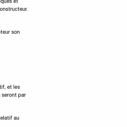
iques et
onstructeur.
eteur son
f, et les
 seront par
elatif au