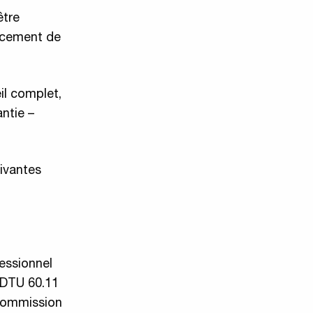
être
lacement de
il complet,
antie –
uivantes
fessionnel
 DTU 60.11
 commission