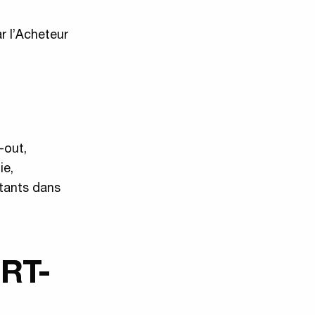
r l’Acheteur
-out,
ie,
rtants dans
RT-