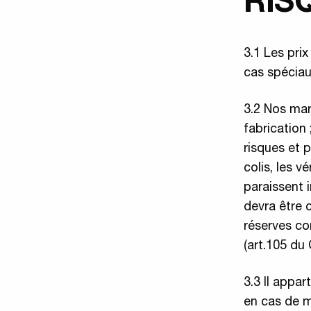
RIS
3.1 Les pri
cas spéciaux
3.2 Nos mar
fabrication
risques et 
colis, les 
paraissent i
devra être 
réserves co
(art.105 d
3.3 Il appar
en cas de m