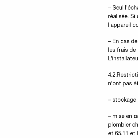
– Seul l’éc
réalisée. S
l’appareil 
– En cas de
les frais d
L’installate
4.2.Restrict
n’ont pas é
– stockage à
– mise en œu
plombier ch
et 65.11 et