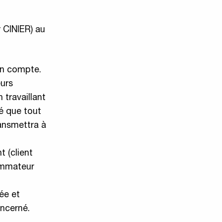
r CINIER) au
 en compte.
eurs
 travaillant
lé que tout
ansmettra à
t (client
sommateur
ée et
ncerné.