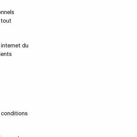
onnels
 tout
 internet du
ients
s conditions