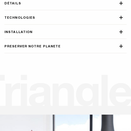
DÉTAILS
TECHNOLOGIES
INSTALLATION
PRESERVER NOTRE PLANETE
T
r
i
a
n
g
l
e