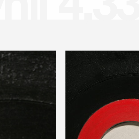
y
n
i
l
4
,
3
3