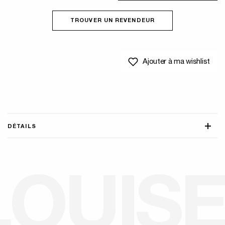
TROUVER UN REVENDEUR
Ajouter à ma wishlist
DÉTAILS
L
O
U
I
S
E