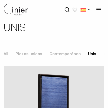
My wishlists
UNIS
All
Piezas unicas
Contemporáneo
Unis
G