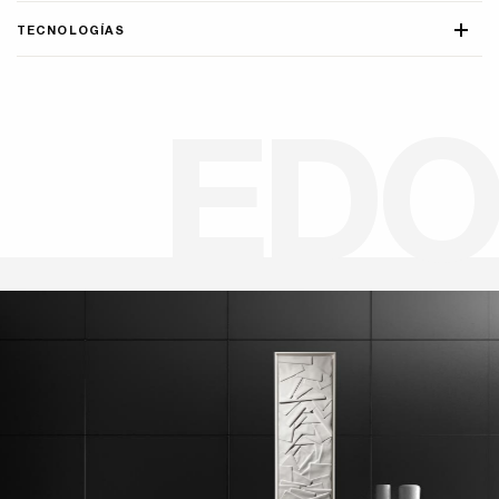
TECNOLOGÍAS
E
D
O