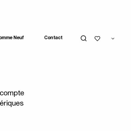
Mes favoris
omme Neuf
Contact
 compte
hériques