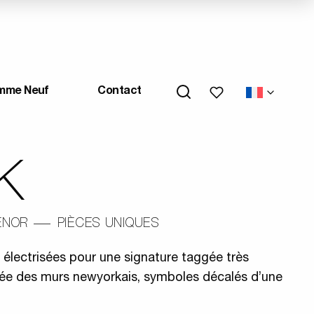
Mes favoris
mme Neuf
Contact
K
ENOR
PIÈCES UNIQUES
 électrisées pour une signature taggée très
rée des murs newyorkais, symboles décalés d’une