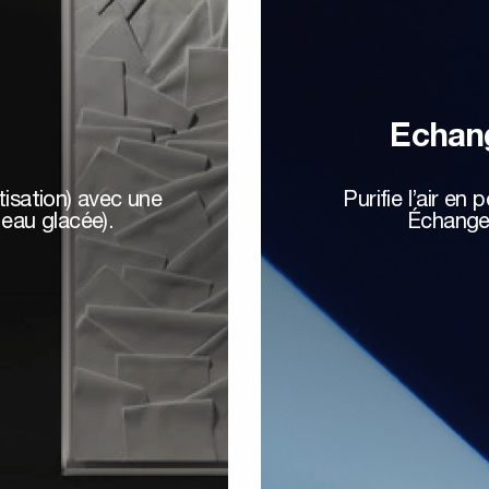
Echang
tisation) avec une
Purifie l’air e
eau glacée).
Échangeu