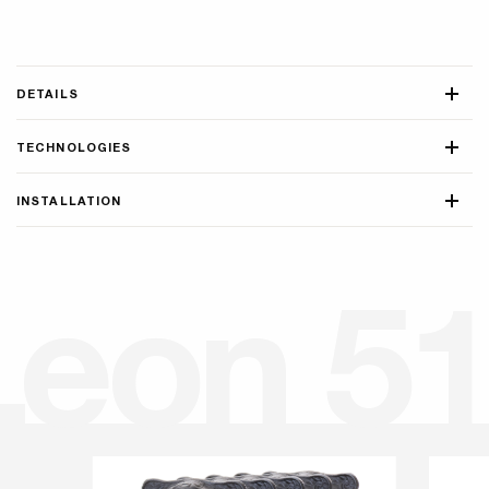
DETAILS
TECHNOLOGIES
INSTALLATION
L
e
o
n
5
1