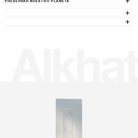
PRESERVAR NUESTRO PLANETA
A
l
k
h
a
t