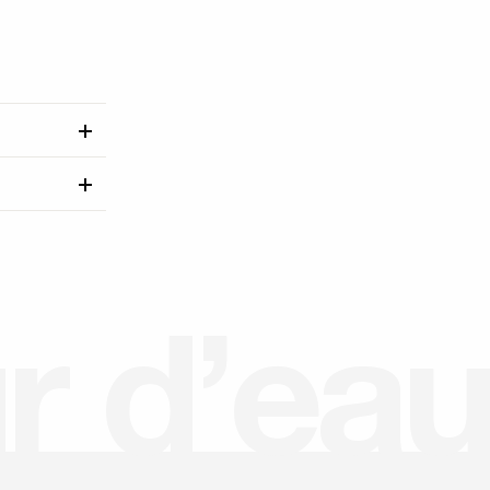
u
r
d
’
e
a
u