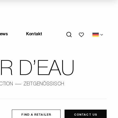
My wishlists
ews
Kontakt
R D’EAU
CTION
ZEITGENÖSSISCH
FIND A RETAILER
CONTACT US