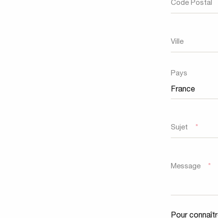
Code Postal
Ville
Pays
Sujet
*
Message
*
Pour connaître