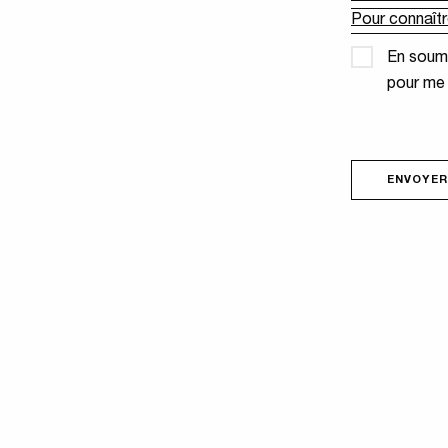
Confidential
Pour connaître
En soume
pour me
ENVOYER