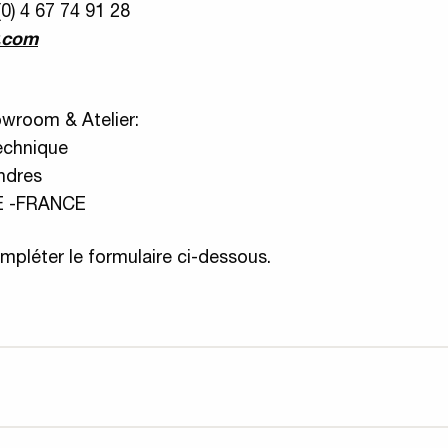
(0) 4 67 74 91 28
.co
m
owroom & Atelier:
echnique
ndres
E -FRANCE
mpléter le formulaire ci-dessous.