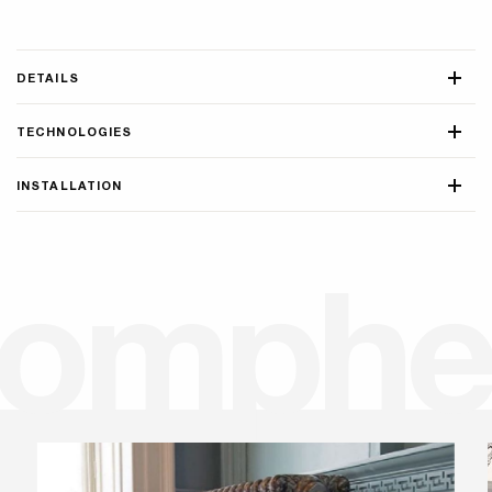
DETAILS
TECHNOLOGIES
INSTALLATION
o
m
p
h
e