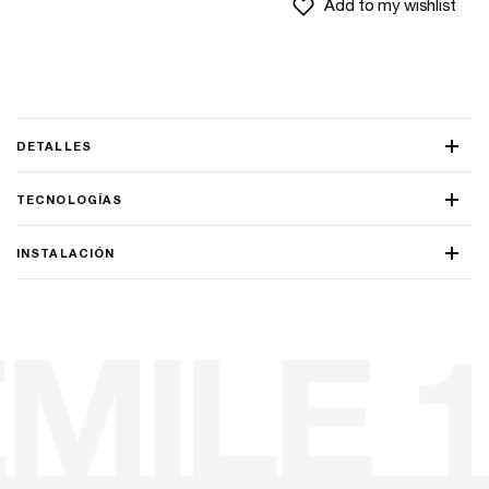
Add to my wishlist
DETALLES
TECNOLOGÍAS
INSTALACIÓN
E
M
I
L
E
1