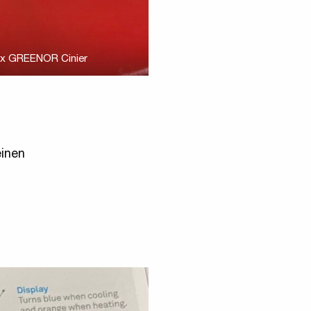
x GREENOR Cinier
inen