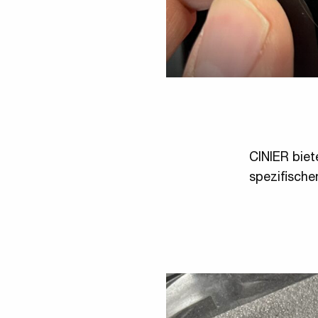
CINIER bie
spezifische