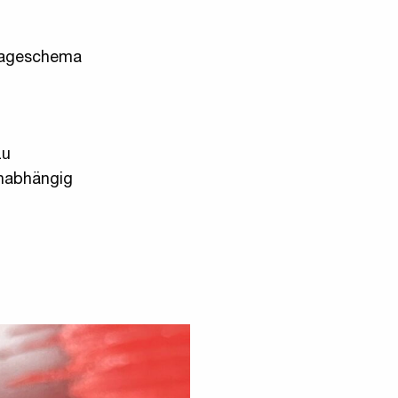
ntageschema
zu
unabhängig