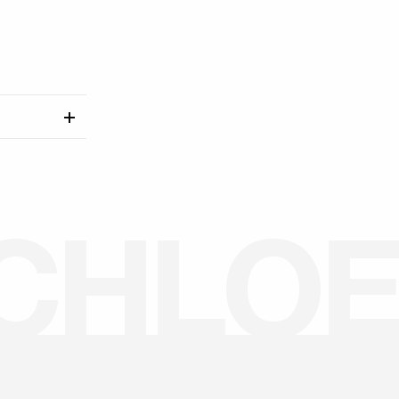
C
H
L
O
E