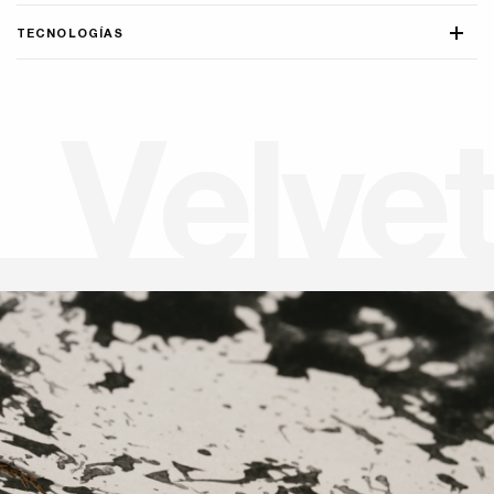
TECNOLOGÍAS
V
e
l
v
e
t