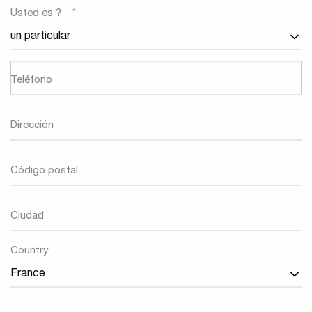
Usted es ?
*
Teléfono
Dirección
Código postal
Ciudad
Pais
Country