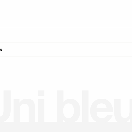
N
U
n
i
b
l
e