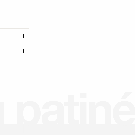
u
p
a
t
i
n
é