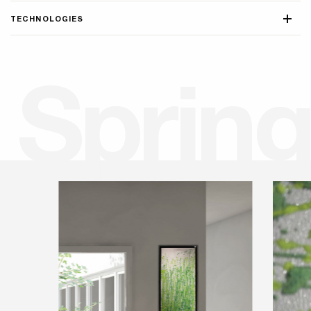
TECHNOLOGIES
S
p
r
i
n
g