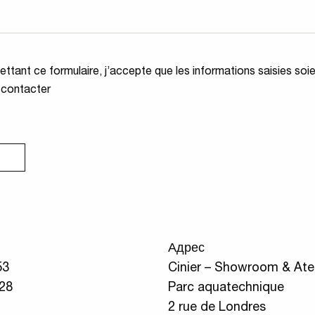
ité
*
ttant ce formulaire, j’accepte que les informations saisies soi
 contacter
Адрес
53
Cinier – Showroom & Atel
 28
Parc aquatechnique
2 rue de Londres